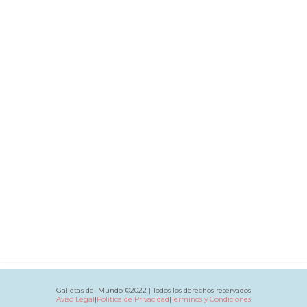
Galletas del Mundo ©2022 | Todos los derechos reservados
Aviso Legal
|
Politica de Privacidad
|
Terminos y Condiciones