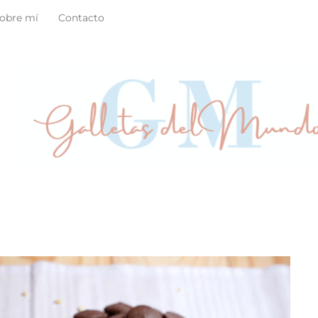
obre mí
Contacto