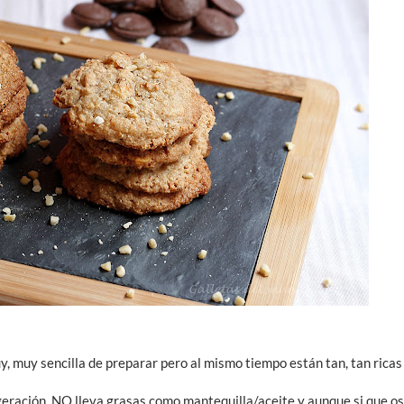
y, muy sencilla de preparar pero al mismo tiempo están tan, tan rica
eración, NO lleva grasas como mantequilla/aceite y aunque si que os