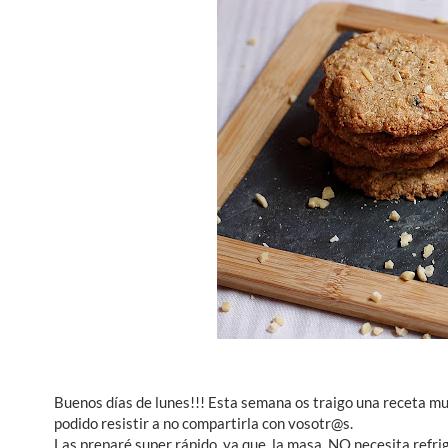
Buenos días de lunes!!! Esta semana os traigo una receta mu
podido resistir a no compartirla con vosotr@s.
Las preparé super rápido, ya que la masa NO necesita refrig